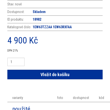
Stav:
nové
Dostupnost:
Skladem
ID produktu:
18982
Katalogové číslo:
1EW63TZZAA 1EW63RXFAA
4 900
Kč
DPH 21%
varianty
foto
dostupnost
kód
použité